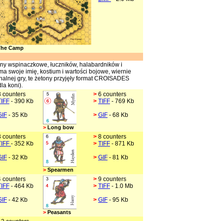
he Camp
iny wspinaczkowe, łuczników, halabardników i
a swoje imię, kostium i wartości bojowe, wiernie
nalnej gry, te żetony przyjęły format CROISADES
la koni).
3 counters
>
6 counters
TIFF
- 390 Kb
>
TIFF
- 769 Kb
GIF
- 35 Kb
>
GIF
- 68 Kb
>
Long bow
3 counters
>
8 counters
TIFF
- 352 Kb
>
TIFF
- 871 Kb
GIF
- 32 Kb
>
GIF
- 81 Kb
>
Spearmen
4 counters
>
9 counters
TIFF
- 464 Kb
>
TIFF
- 1.0 Mb
GIF
- 42 Kb
>
GIF
- 95 Kb
>
Peasants