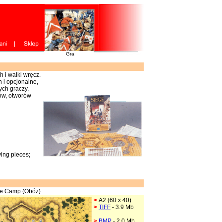
Gra
 i walki wręcz.
 i opcjonalne,
ych graczy,
ków, otworów
ying pieces;
The Camp (Obóz)
>
A2 (60 x 40)
>
TIFF
- 3.9 Mb
>
BMP
- 2.0 Mb