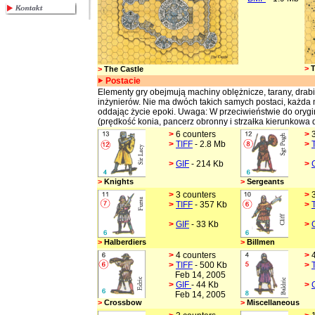
>
T
>
The Castle
Postacie
Elementy gry obejmują machiny oblężnicze, tarany, drab
inżynierów. Nie ma dwóch takich samych postaci, każda m
oddając życie epoki. Uwaga: W przeciwieństwie do orygi
(prędkość konia, pancerz obronny i strzałka kierunkowa d
>
6 counters
>
>
TIFF
- 2.8 Mb
>
>
GIF
- 214 Kb
>
>
Knights
>
Sergeants
>
3 counters
>
>
TIFF
- 357 Kb
>
>
GIF
- 33 Kb
>
>
Halberdiers
>
Billmen
>
4 counters
>
>
TIFF
- 500 Kb
>
Feb 14, 2005
>
GIF
- 44 Kb
>
Feb 14, 2005
>
Crossbow
>
Miscellaneous