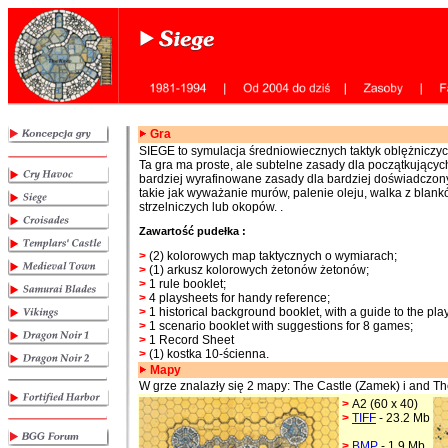
Gra
SIEGE to symulacja średniowiecznych taktyk oblężniczych
Ta gra ma proste, ale subtelne zasady dla początkujących
bardziej wyrafinowane zasady dla bardziej doświadczon
takie jak wyważanie murów, palenie oleju, walka z blan
strzelniczych lub okopów. .
Zawartość pudełka :
>
(2) kolorowych map taktycznych o wymiarach;
>
(1) arkusz kolorowych żetonów żetonów;
>
1 rule booklet;
>
4 playsheets for handy reference;
>
1 historical background booklet, with a guide to the pla
>
1 scenario booklet with suggestions for 8 games;
>
1 Record Sheet
>
(1) kostka 10-ścienna.
Mapy
W grze znalazły się 2 mapy: The Castle (Zamek) i and 
>
A2 (60 x 40)
>
TIFF
- 23.2 Mb
>
BMP
- 1.9 Mb