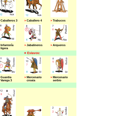
Caballeros 3
>
Caballero 4
>
Trabucos
Infantería
>
Jabalineros
>
Arqueros
igera
Eslavos:
Guardia
>
Mercenario
>
Mercenario
arega 3
croata
serbio