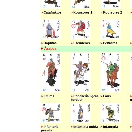
>
Catafraktos
>
Koursores 1
>
Koursores 2
>
c
>
Hoplitas
>
Escuderos
>
Peltastas
>
Árabes
>
Emires
>
Caballería ligera
>
Faris
>
bereber
n
>
Infantería
>
Infantería nubia
>
Infantería
>
pesada
l