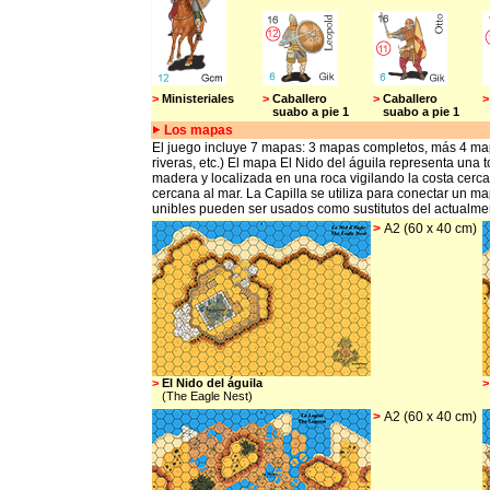
>
Ministeriales
>
Caballero
>
Caballero
>
suabo a pie 1
suabo a pie 1
s
Los
mapas
El juego incluye 7 mapas: 3 mapas completos, más 4 mapas
riveras, etc.) El mapa El Nido del águila representa una
madera y localizada en una roca vigilando la costa ce
cercana al mar. La Capilla se utiliza para conectar un 
unibles pueden ser usados como sustitutos del actual
>
A2 (60 x 40 cm)
>
El Nido del águila
>
(The Eagle Nest)
(
>
A2 (60 x 40 cm)