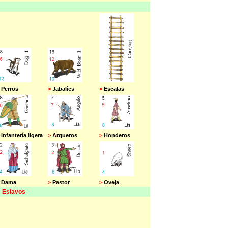
Perros
>
Jabalíes
>
Escalas
Infantería ligera
>
Arqueros
>
Honderos
Dama
>
Pastor
>
Oveja
Eslavos