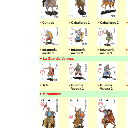
>
Condes
>
Caballeros 1
>
Caballeros 2
>
>
Infantería
>
Infantería
>
Infantería
>
media 1
media 2
media 3
l
La Guardia Varega:
>
Jefe
>
Guardia
>
Guardia
>
Varega 1
Varega 2
V
Bizantinos: