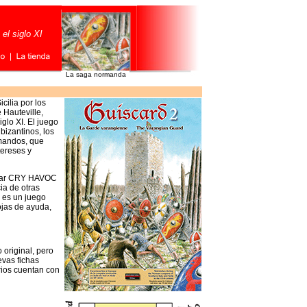
 el siglo XI
La saga normanda
cilia por los
 Hauteville,
glo XI. El juego
bizantinos, los
rmandos, que
tereses y
ugar CRY HAVOC
ia de otras
 es un juego
ojas de ayuda,
 original, pero
vas fichas
ios cuentan con