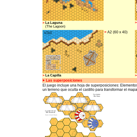
>
>
La Laguna
(The Lagoon)
>
A2 (60 x 40)
>
La Capilla
>
Las
superposiciones
El juego incluye una hoja de superposiciones: Element
un terreno que oculta el castillo para transformar el map