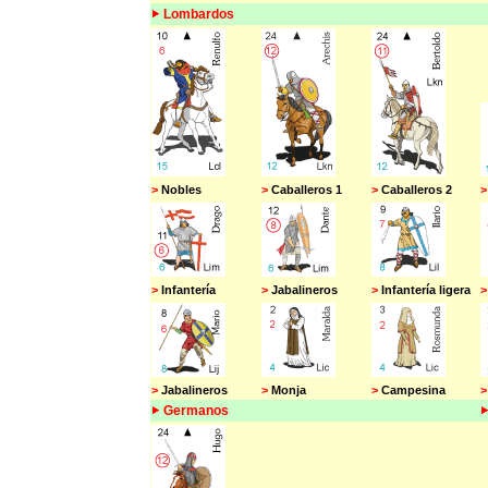
Lombardos
>
Nobles
>
Caballeros 1
>
Caballeros 2
>
>
Infantería
>
Jabalineros
>
Infantería ligera
>
>
Jabalineros
>
Monja
>
Campesina
>
Germanos