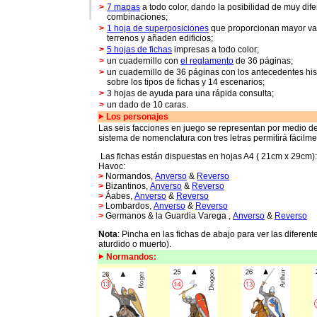
>
7 mapas
a todo color, dando la posibilidad de muy dif
combinaciones;
>
1 hoja de superposiciones
que proporcionan mayor va
terrenos y añaden edificios;
>
5 hojas de fichas
impresas a todo color;
>
un cuadernillo con
el reglamento
de 36 páginas;
>
un cuadernillo de 36 páginas con los antecedentes his
sobre los tipos de fichas y 14 escenarios;
>
3 hojas de ayuda para una rápida consulta;
>
un dado de 10 caras.
Los
personajes
Las seis facciones en juego se representan por medio d
sistema de nomenclatura con tres letras permitirá fácilme
Las fichas están dispuestas en hojas A4 ( 21cm x 29cm):
Havoc:
>
Norman
do
s,
Anverso
&
Reverso
>
B
i
zantin
o
s,
Anverso
&
Reverso
>
Áab
e
s,
Anverso
&
Reverso
>
Lombard
o
s,
Anverso
&
Reverso
>
German
o
s
&
la
G
uardia
V
arega ,
Anverso
&
Reverso
Nota
: Pincha en las fichas de abajo para ver las diferen
aturdido o muerto).
Normandos: