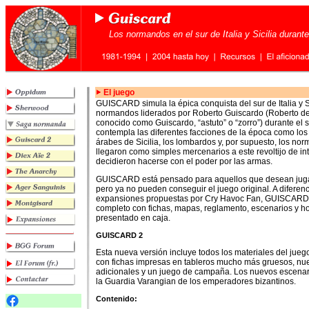
Los normandos en el sur de Italia y Sicilia durante
El
juego
GUISCARD simula la épica conquista del sur de Italia y Si
normandos liderados por Roberto Guiscardo (Roberto de
conocido como Guiscardo, “astuto” o “zorro”) durante el si
contempla las diferentes facciones de la época como los 
árabes de Sicilia, los lombardos y, por supuesto, los no
llegaron como simples mercenarios a este revoltijo de in
decidieron hacerse con el poder por las armas.
GUISCARD está pensado para aquellos que desean j
pero ya no pueden conseguir el juego original. A diferenc
expansiones propuestas por Cry Havoc Fan, GUISCARD
completo con fichas, mapas, reglamento, escenarios y h
presentado en caja.
GUISCARD 2
Esta nueva versión incluye todos los materiales del juego
con fichas impresas en tableros mucho más gruesos, nue
adicionales y un juego de campaña. Los nuevos escenar
la Guardia Varangian de los emperadores bizantinos.
Contenido: