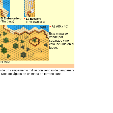
El Embarcadero
>
La Escalera
(The Jetty)
(The Staircase)
>
A2 (60 x 40)
Este mapa se
vende por
separado y no
está incluido en el
juego.
El Paso
os de un campamento militar con tiendas de campaña y
a Nido del águila en un mapa de terreno llano.