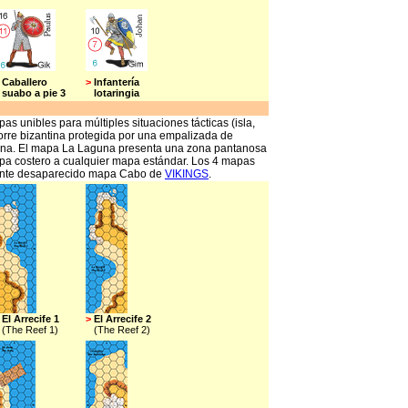
Caballero
>
Infantería
uabo a pie 3
lotaringia
 unibles para múltiples situaciones tácticas (isla,
 torre bizantina protegida por una empalizada de
rcana. El mapa La Laguna presenta una zona pantanosa
mapa costero a cualquier mapa estándar. Los 4 mapas
mente desaparecido mapa Cabo de
VIKINGS
.
El Arrecife 1
>
El Arrecife 2
The Reef 1)
(The Reef 2)