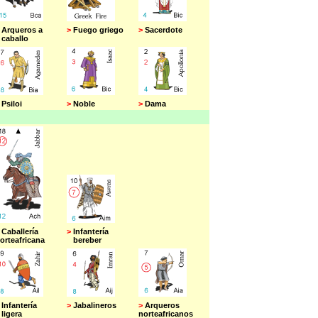
Arqueros a
>
Fuego griego
>
Sacerdote
aballo
Psiloi
>
Noble
>
Dama
Caballería
>
Infantería
orteafricana
bereber
Infantería
>
Jabalineros
>
Arqueros
igera
norteafricanos