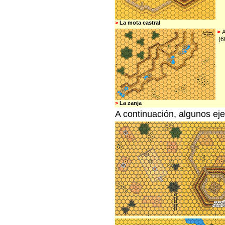
>
La mota castral
>
(6
>
La zanja
A continuación, algunos e