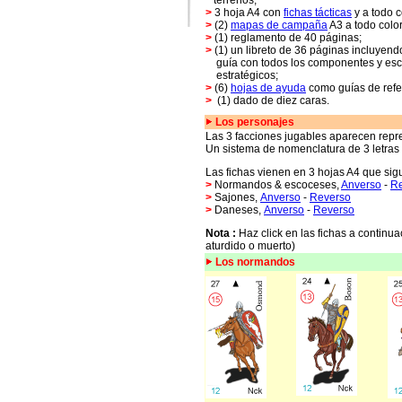
terrenos;
>
3 hoja A4 con
fichas tácticas
y a todo c
>
(2)
mapas de campaña
A3 a todo color
>
(1) reglamento de 40 páginas;
>
(1) un libreto de 36 páginas incluyendo
guía con todos los componentes y esce
estratégicos;
>
(6)
hojas de ayuda
como guías de refe
>
(1) dado de diez caras.
Los personajes
Las 3 facciones jugables aparecen repr
Un sistema de nomenclatura de 3 letras p
Las fichas vienen en 3 hojas A4 que sig
>
Normandos & escoceses,
Anverso
-
R
>
Sajones
,
Anverso
-
Reverso
>
Daneses
,
Anverso
-
Reverso
Nota :
Haz click en las fichas a continua
aturdido o muerto)
Los normandos