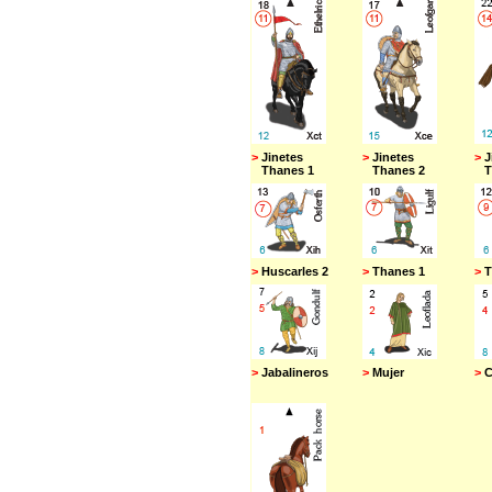
>
Jinetes
>
Jinetes
>
J
Thanes 1
Thanes 2
Th
>
Huscarles 2
>
Thanes 1
>
T
>
Jabalineros
>
Mujer
>
C