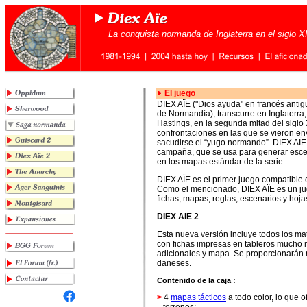
La conquista normanda de Inglaterra en el siglo X
El juego
DIEX AÏE ("Dios ayuda" en francés antig
de Normandía), transcurre en Inglaterra,
Hastings, en la segunda mitad del siglo
confrontaciones en las que se vieron en
sacudirse el “yugo normando”. DIEX AÏE
campaña, que se usa para generar escen
en los mapas estándar de la serie.
DIEX AÏE es el primer juego compatible 
Como el mencionado, DIEX AÏE es un ju
fichas, mapas, reglas, escenarios y hoj
DIEX AIE 2
Esta nueva versión incluye todos los mat
con fichas impresas en tableros mucho 
adicionales y mapa. Se proporcionarán 
daneses.
Contenido de la caja :
>
4
mapas tácticos
a todo color, lo que 