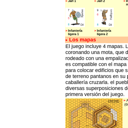
>
Jarl 1
>
Jarl 2
>
I
me
>
Infantería
>
Infantería
ligera 1
ligera 2
Los mapas
El juego incluye 4 mapas. 
coronando una mota, que do
rodeado con una empalizad
es compatible con el mapa
para colocar edificios que 
de terreno pantanos en su p
caballería cruzarla. el pu
diversas superposiciones de
primera versión del juego.
>
(6