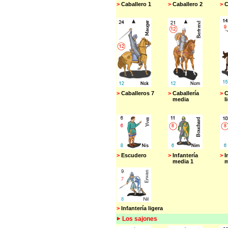
>
Caballero 1
>
Caballero 2
>
C
>
Caballeros 7
>
Caballería
>
C
media
li
>
Escudero
>
Infantería
>
I
media 1
me
>
Infantería ligera
Los sajones