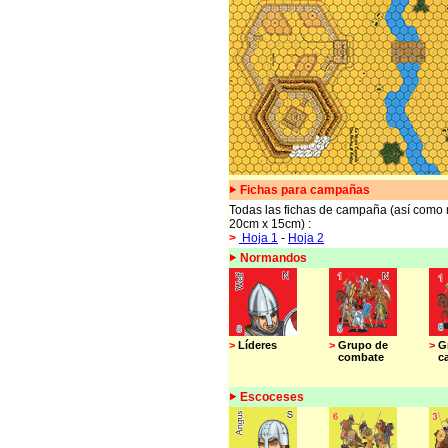
Fichas para campañas
Todas las fichas de campaña (así como 
20cm x 15cm) :
>
Hoja 1
-
Hoja 2
Normandos
>
Líderes
>
Grupo de
>
G
combate
cab
Escoceses